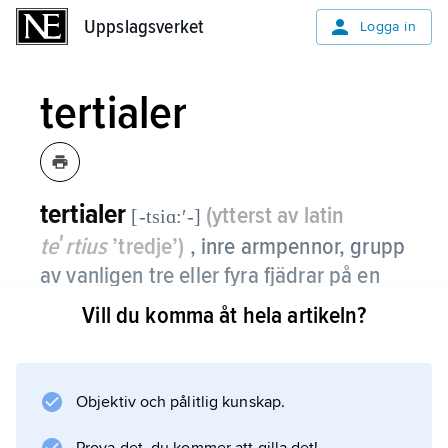
Uppslagsverket
Uppslagsverket
Logga in
tertialer
tertialer
(ytterst av latin
[-tsiɑ:ʹ-]
teʹrtius
’tredje’)
, inre armpennor, grupp
av vanligen tre eller fyra fjädrar på en
fågels vingovansida innanför
Vill du komma åt hela artikeln?
armpennorna.
De är ganska långa och syns ibland tydligt när
Objektiv och pålitlig kunskap.
vingen är hopfälld. Hos en del tättingar och
vadare är tertialernas utseende av vikt för