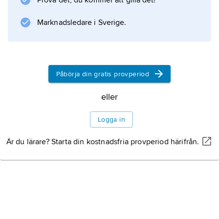
Prova det, du kommer att gilla det!
artbestämningen.
Marknadsledare i Sverige.
Information om artikeln
Påbörja din gratis provperiod
eller
Logga in
Är du lärare? Starta din kostnadsfria provperiod härifrån.