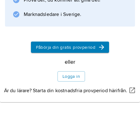
Prova det, du kommer att gilla det!
Talfansjuka
.
Marknadsledare i Sverige.
Information om artikeln
Påbörja din gratis provperiod
eller
Logga in
Är du lärare? Starta din kostnadsfria provperiod härifrån.