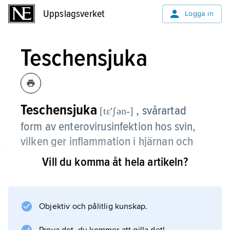
Uppslagsverket
Uppslagsverket
Logga in
Teschensjuka
Teschensjuka
, svårartad
[tɛʹʃən-]
form av enterovirusinfektion hos svin,
vilken ger inflammation i hjärnan och
ryggmärgen, ofta med förlamningar
Vill du komma åt hela artikeln?
som följd.
Behandling saknas. De djur som blir alltför
Objektiv och pålitlig kunskap.
dåliga slaktas; övriga tillfrisknar. En lindrig
form av sjukdomen kallas