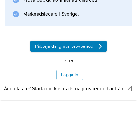
Prova det, du kommer att gilla det!
testikelvävnaden inte skall förstöras.
Marknadsledare i Sverige.
Information om artikeln
Påbörja din gratis provperiod
eller
Logga in
Är du lärare? Starta din kostnadsfria provperiod härifrån.