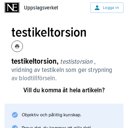
Uppslagsverket
Uppslagsverket
Logga in
testikeltorsion
testikeltorsion,
testistorsion
,
vridning av testikeln som ger strypning
av blodtillförseln.
Vill du komma åt hela artikeln?
Tillståndet kan uppkomma i spädbarnsåldern
eller hos unga pojkar. Det ger svåra akuta
smärtor i testikeln, och symtomen liknar dem
vid bitestikelinflammation. Testikeltorsion
Objektiv och pålitlig kunskap.
kräver operation inom 4–6 timmar för att