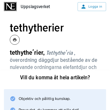
Uppslagsverket
Uppslagsverket
Logga in
tethytherier
tethytheʹrier,
Tethytheʹria
,
överordning däggdjur bestående av de
nulevande ordningarna elefantdjur och
sirendjur samt den utdöda ordningen
Vill du komma åt hela artikeln?
desmostylier.
Dessa förenas genom en rad anatomiska och
fysiologiska särdrag och tethytherier är en av
Objektiv och pålitlig kunskap.
de få vedertagna överordningarna däggdjur.