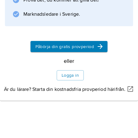
Prova det, du kommer att gilla det!
Marknadsledare i Sverige.
Information om artikeln
Påbörja din gratis provperiod
eller
Logga in
Är du lärare? Starta din kostnadsfria provperiod härifrån.