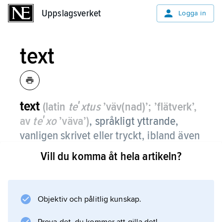
Uppslagsverket
Uppslagsverket
Logga in
text
text
(latin
teʹxtus
’väv(nad)’; ’flätverk’,
av
teʹxo
’väva’)
, språkligt yttrande,
vanligen skrivet eller tryckt, ibland även
muntligt.
Vill du komma åt hela artikeln?
Inom språk- och litteraturvetenskapen är
textens exakta ordalydelse av väsentlig vikt.
Jämför
Objektiv och pålitlig kunskap.
textlingvistik