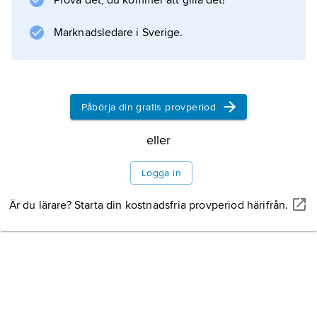
Prova det, du kommer att gilla det!
.
Marknadsledare i Sverige.
Information om artikeln
Påbörja din gratis provperiod
eller
Logga in
Är du lärare? Starta din kostnadsfria provperiod härifrån.