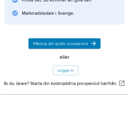
Prova det, du kommer att gilla det!
purpursnäckor, rött färgämne från
kermessköldlöss samt med
Marknadsledare i Sverige.
Information om artikeln
Påbörja din gratis provperiod
eller
Logga in
Är du lärare? Starta din kostnadsfria provperiod härifrån.