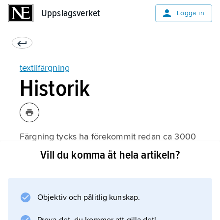
Uppslagsverket
Uppslagsverket
Logga in
textilfärgning
Historik
Färgning tycks ha förekommit redan ca 3000
f.Kr. i Kina och Egypten och troligen Indien.
Vill du komma åt hela artikeln?
Äldre väggmålningar från Anatolien antyder
att textilfärgning kanske var känd redan ca
6000 f.Kr. Omkring 1000 f.Kr. var
Objektiv och pålitlig kunskap.
färgningskonsten allmän runt östra
Medelhavet. Man färgade med purpur från