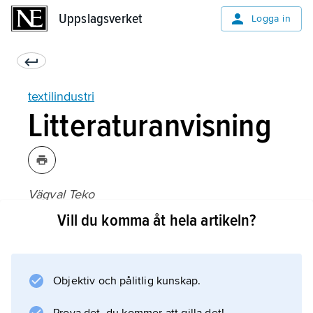
Uppslagsverket
Uppslagsverket
Logga in
textilindustri
Litteraturanvisning
Vägval Teko
, utgiven av Statens industriverk (1991);
Vill du komma åt hela artikeln?
Objektiv och pålitlig kunskap.
Information om artikeln