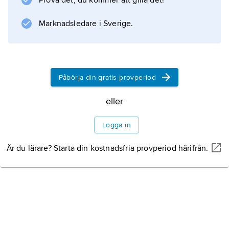
Prova det, du kommer att gilla det!
Marknadsledare i Sverige.
Påbörja din gratis provperiod
eller
Logga in
Är du lärare? Starta din kostnadsfria provperiod härifrån.