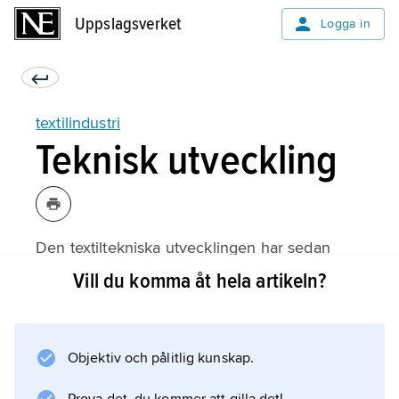
Uppslagsverket
Uppslagsverket
Logga in
textilindustri
Teknisk utveckling
Den textiltekniska utvecklingen har sedan
1960-talet karakteriserats inte enbart av
Vill du komma åt hela artikeln?
normala process- och maskinförbättringar
utan framför allt av ett flertal innovationer
inom
Objektiv och pålitlig kunskap.
spinning
,