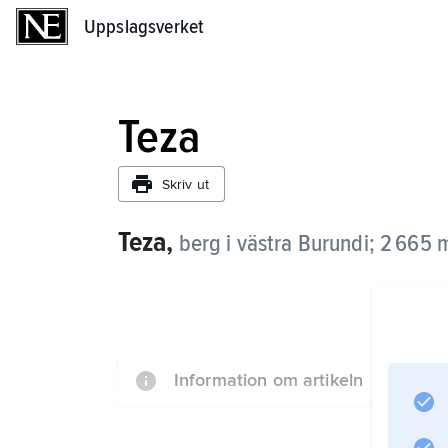
Uppslagsverket
Uppslagsverket
Teza
Skriv ut
Teza,
berg i västra Burundi; 2 665 
Information om artikeln