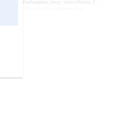
Kachagalau,
berg i västra Kenya; 2
787 m ö.h. För belägenhet se
landskarta
Kenya
.
Kreuzjoch,
berg i västra Österrike; 2
559 m ö.h. För belägenhet se
landskarta
Österrike
.
Tjerni,
berg i västra Bulgarien; 2 290
m ö.h. För belägenhet se landskarta
Bulgarien
.
Bamboutos,
berg i västra Kamerun;
2 740 m ö.h. För belägenhet se
landskarta
Kamerun
.
Hohes Licht,
berg i västra Österrike;
2 687 m ö.h. För belägenhet se
landskarta
Österrike
.