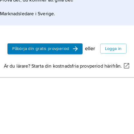
Prova det, du kommer att gilla det!
Marknadsledare i Sverige.
eller
Påbörja din gratis provperiod
Logga in
Är du lärare? Starta din kostnadsfria provperiod härifrån.