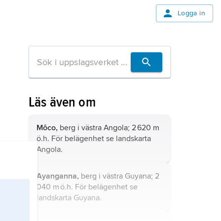
Logga in
Läs även om
Môco,
berg i västra Angola; 2 620 m
ö.h. För belägenhet se landskarta
Angola
.
Ayanganna,
berg i västra Guyana; 2
040 m ö.h. För belägenhet se
landskarta
Guyana
.