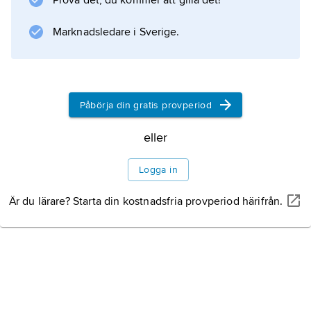
Prova det, du kommer att gilla det!
Marknadsledare i Sverige.
Påbörja din gratis provperiod
eller
Logga in
Är du lärare? Starta din kostnadsfria provperiod härifrån.