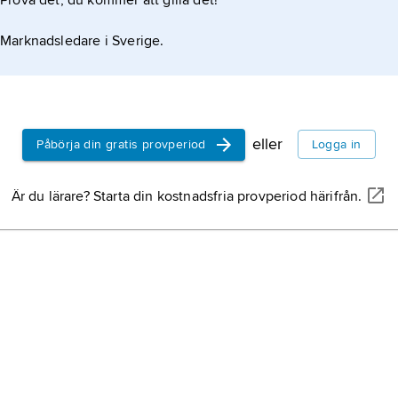
Prova det, du kommer att gilla det!
Marknadsledare i Sverige.
eller
Påbörja din gratis provperiod
Logga in
Är du lärare? Starta din kostnadsfria provperiod härifrån.