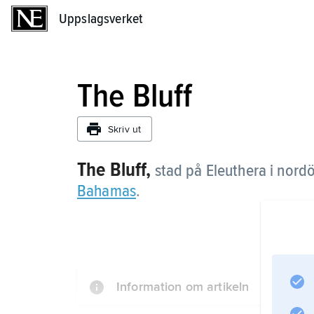
Uppslagsverket
Uppslagsverket
The Bluff
Skriv ut
The Bluff,
stad på Eleuthera i nord
Bahamas
.
Information om artikeln