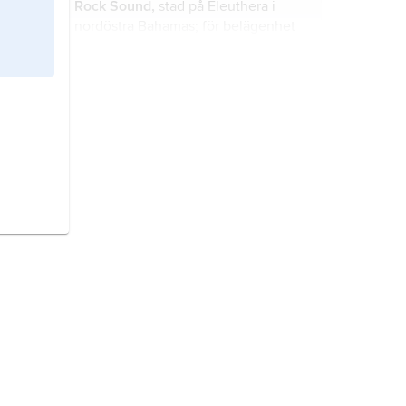
Rock Sound,
stad på Eleuthera i
nordöstra Bahamas; för belägenhet
se landskarta
Bahamas
.
Great Pedro Bluff,
udde i sydvästra
Jamaica; för belägenhet se
landskarta
Jamaica
.
The Crane,
stad i Barbados; för
belägenhet se landskarta
Barbados
.
The Pas,
stad i södra Kanada; för
belägenhet se landskarta
Kanada
.
Northeast Providence Channel,
sund i nordöstra Bahamas; för
belägenhet se landskarta
Bahamas
.