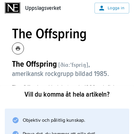
Uppslagsverket
Uppslagsverket
Logga in
The Offspring
The Offspring
,
[ðiɑ:ʹfspriŋ]
amerikansk rockgrupp bildad 1985.
The Offspring skivdebuterade 1989 och fick
Vill du komma åt hela artikeln?
1994 ett genombrott med albumet
Smash
och hitsinglarna ”Come out and Play” och
”Self Esteem”. Gruppen utgör en av de
Objektiv och pålitlig kunskap.
främsta företrädarna för 1990-talets punk