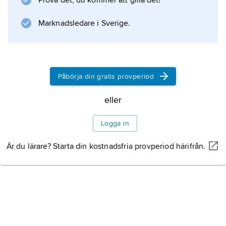
Prova det, du kommer att gilla det!
revival i USA med en musik influerad av
hårdrock och grunge.
Marknadsledare i Sverige.
Information om artikeln
Påbörja din gratis provperiod
eller
Logga in
Är du lärare? Starta din kostnadsfria provperiod härifrån.