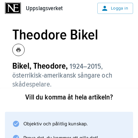
Uppslagsverket
Uppslagsverket
Logga in
Theodore Bikel
Bikel, Theodore,
1924–2015,
österrikisk-amerikansk sångare och
skådespelare.
Vill du komma åt hela artikeln?
Theodore Bikel började spela teater i tonåren
sedan han flytt till Palestina med sin familj
efter Tysklands annektering av Österrike 1938.
Efter andra världskriget flyttade han till
Objektiv och pålitlig kunskap.
London för skådespelarutbildning och 1954