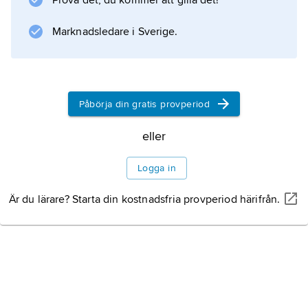
Prova det, du kommer att gilla det!
utvandrade han till USA.
Marknadsledare i Sverige.
Information om artikeln
Påbörja din gratis provperiod
eller
Logga in
Är du lärare? Starta din kostnadsfria provperiod härifrån.