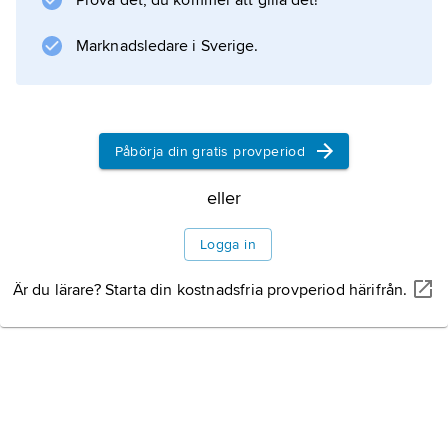
Prova det, du kommer att gilla det!
Marknadsledare i Sverige.
Påbörja din gratis provperiod
eller
Logga in
Är du lärare? Starta din kostnadsfria provperiod härifrån.