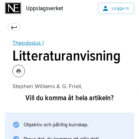
Uppslagsverket
Uppslagsverket
Logga in
Theodosius I
Litteraturanvisning
Stephen Williams & G. Friell,
Theodosius
Vill du komma åt hela artikeln?
(engelska, 1994).
Objektiv och pålitlig kunskap.
Information om artikeln