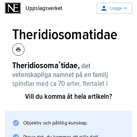
Uppslagsverket
Uppslagsverket
Logga in
Theridiosomatidae
Theridiosomaʹtidae,
det
vetenskapliga namnet på en familj
spindlar med ca 70 arter, flertalet i
tropikerna.
Vill du komma åt hela artikeln?
I Sverige finns en art,
Theridiosoʹma gemmoʹsum
, som har 1,5–3 mm lång kropp och tillverkar
Objektiv och pålitlig kunskap.
ett hjulnät som den spänner till en vid strut