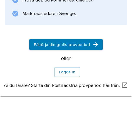
Prova det, du kommer att gilla det!
(1989) om barncancer, men han söker alltid
det positiva och livsbejakande också i dessa
Marknadsledare i Sverige.
utsatta barns livssituation.
Påbörja din gratis provperiod
Information om artikeln
eller
Logga in
Är du lärare? Starta din kostnadsfria provperiod härifrån.