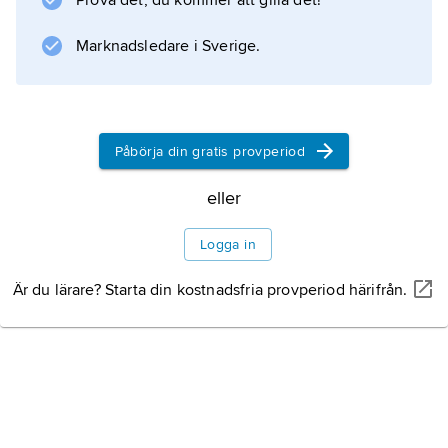
Prova det, du kommer att gilla det!
Information om artikeln
Marknadsledare i Sverige.
Påbörja din gratis provperiod
eller
Logga in
Är du lärare? Starta din kostnadsfria provperiod härifrån.