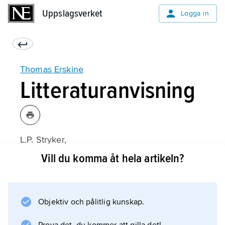
Uppslagsverket
Uppslagsverket
Logga in
Thomas Erskine
Litteraturanvisning
L.P. Stryker,
For the Defense, Thomas Erskine: The Most
Vill du komma åt hela artikeln?
Enlightened Liberal of his Times, 1750–1823
(1947).
Objektiv och pålitlig kunskap.