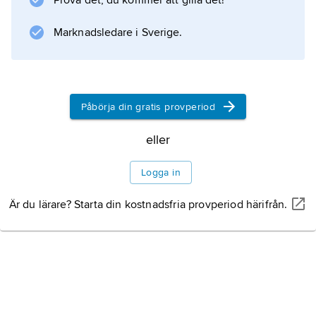
Prova det, du kommer att gilla det!
Marknadsledare i Sverige.
Information om artikeln
Påbörja din gratis provperiod
eller
Logga in
Är du lärare? Starta din kostnadsfria provperiod härifrån.