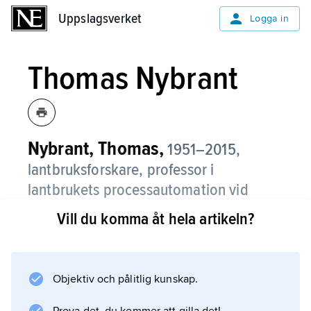
Uppslagsverket
Uppslagsverket
Logga in
Thomas Nybrant
Nybrant, Thomas,
1951–2015,
lantbruksforskare, professor i
lantbrukets processautomation vid
Sveriges lantbruksuniversitet, Uppsala,
Vill du komma åt hela artikeln?
sedan 1989.
Nybrant skrev vetenskapliga arbeten rörande
reglerteori för teknisk-biologiska processer
Objektiv och pålitlig kunskap.
och system, med praktiska tillämpningar.