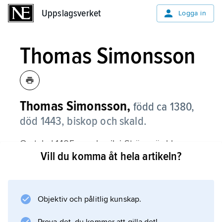
Uppslagsverket
Uppslagsverket
Logga in
Thomas Simonsson
Thomas Simonsson,
född ca 1380,
död 1443, biskop och skald.
Omtalad 1405 som kanik i Strängnäs blev
Vill du komma åt hela artikeln?
Thomas Simonsson efter studier i Paris och
Leipzig 1417 domprost och 1430 biskop i
samma stift. Han hade som drottning Filippas
kansler vunnit kungaparets bevågenhet och
Objektiv och pålitlig kunskap.
var Erik av Pommerns kandidat vid