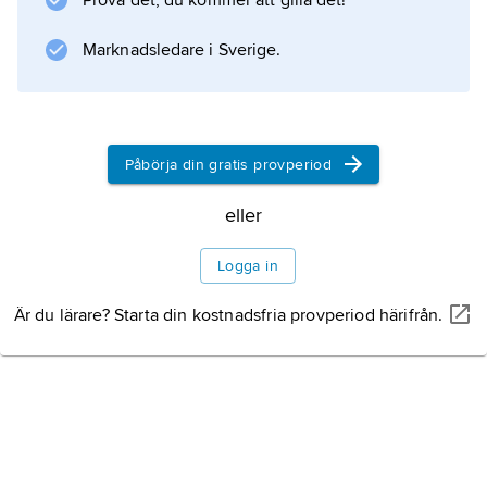
Prova det, du kommer att gilla det!
ärkebiskopsvalet 1432. Thomas Simonsson
vistades i Danmark vid Engelbrektsupprorets
Marknadsledare i Sverige.
utbrott 1434
Påbörja din gratis provperiod
Information om artikeln
eller
Logga in
Är du lärare? Starta din kostnadsfria provperiod härifrån.