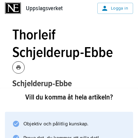
Uppslagsverket
Uppslagsverket
Logga in
Thorleif
Schjelderup-Ebbe
Schjelderup-Ebbe
Thorleif,
,
1894–1976, norsk
[ʃɛldrʉpɛʹbə]
Vill du komma åt hela artikeln?
sociolog, verksam vid Université
nouvelle de Paris.
Objektiv och pålitlig kunskap.
Välkända är hans undersökningar över
hackordningen bland tamhöns, det s.k.