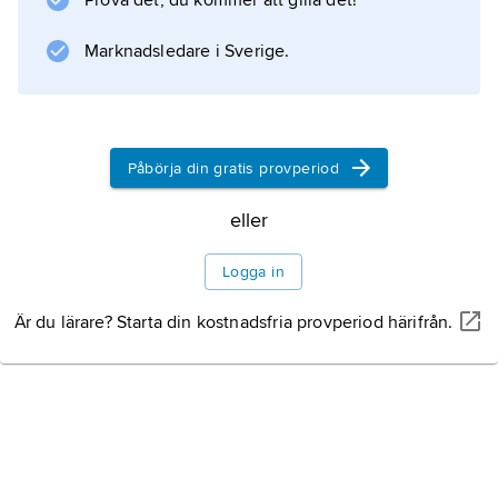
Prova det, du kommer att gilla det!
rangordningssystemet, vilket han behandlade
i
Marknadsledare i Sverige.
Gallus domesticus in seinem täglichen Leben
(1931). Han utgav även arbeten i psykologi och
biologi.
Påbörja din gratis provperiod
eller
Information om artikeln
Logga in
Är du lärare? Starta din kostnadsfria provperiod härifrån.