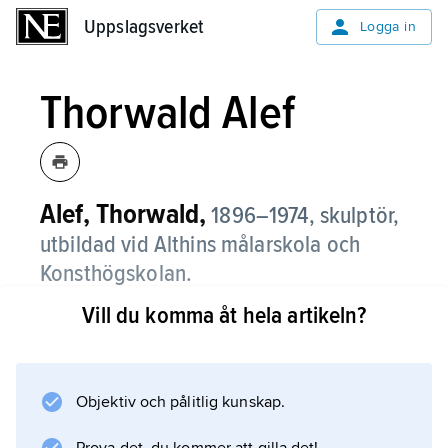
Uppslagsverket
Uppslagsverket
Logga in
Thorwald Alef
Alef, Thorwald,
1896–1974, skulptör,
utbildad vid Althins målarskola och
Konsthögskolan.
Vill du komma åt hela artikeln?
Alef har framför allt gjort porträttbyster och
idrottsskulpturer. Offentliga arbeten av honom
finns bl.a. i Sundsvalls kyrka, och han är
representerad i Sjöhistoriska museet i
Objektiv och pålitlig kunskap.
Stockholm. Under 1920-talet formgav han för