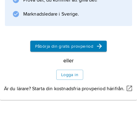
Prova det, du kommer att gilla det!
Svenskt Tenn skrin, spegelkrön m.m.,
kännetecknade av dekorativ elegans.
Marknadsledare i Sverige.
Information om artikeln
Påbörja din gratis provperiod
eller
Logga in
Är du lärare? Starta din kostnadsfria provperiod härifrån.