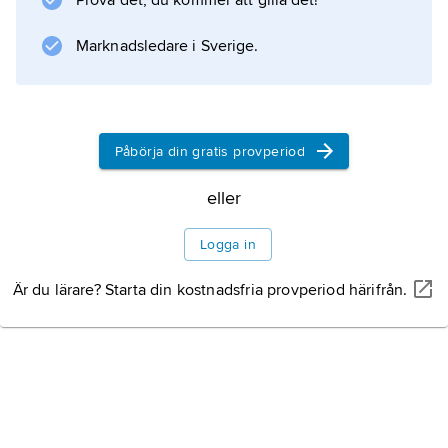
Prova det, du kommer att gilla det!
dock utanför
Marknadsledare i Sverige.
Information om artikeln
Påbörja din gratis provperiod
eller
Logga in
Är du lärare? Starta din kostnadsfria provperiod härifrån.