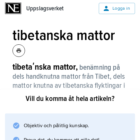
Uppslagsverket
Uppslagsverket
Logga in
tibetanska mattor
tibetaʹnska mattor,
benämning på
dels handknutna mattor från Tibet, dels
mattor knutna av tibetanska flyktingar i
främst Nepal.
Vill du komma åt hela artikeln?
De traditionella mattorna från Tibet är mest
småmattor avsedda att användas i hemmen
och i templen. Mönstren har stor likhet med
Objektiv och pålitlig kunskap.
de kinesiska. Den rent kommersiella