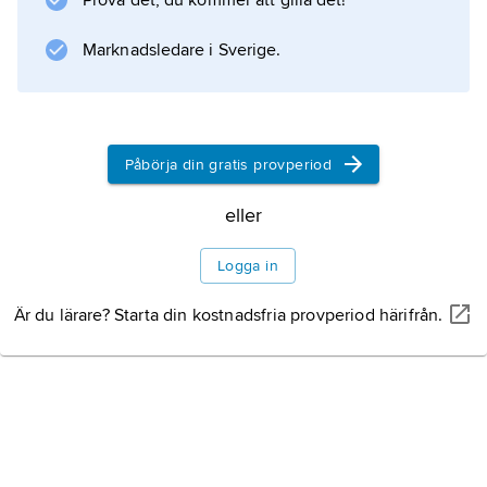
Prova det, du kommer att gilla det!
produktionen från Nepal består till stor del av
pastellfärgade mattor med moderna
Marknadsledare i Sverige.
västerländska mönster.
Påbörja din gratis provperiod
Information om artikeln
eller
Logga in
Är du lärare? Starta din kostnadsfria provperiod härifrån.