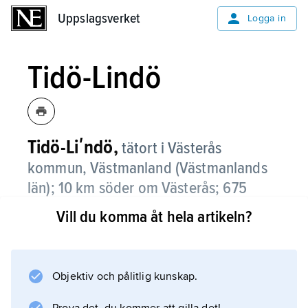
Uppslagsverket
Uppslagsverket
Logga in
Tidö-Lindö
Tidö-Liʹndö,
tätort i Västerås
kommun, Västmanland (Västmanlands
län); 10 km söder om Västerås;
675
invånare (2016)
.
Vill du komma åt hela artikeln?
Tidö-Lindö, som ligger på ön med samma
namn i Mälaren, består huvudsakligen av
äldre fritidshus som har byggts om för
Objektiv och pålitlig kunskap.
permanentboende. Tidö-Lindö har