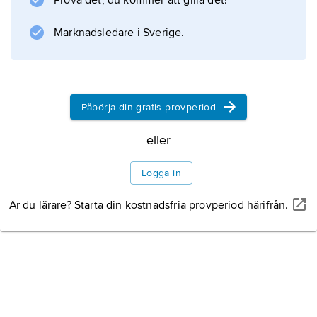
Prova det, du kommer att gilla det!
broförbindelse med fastlandet.
Marknadsledare i Sverige.
Information om artikeln
Påbörja din gratis provperiod
eller
Logga in
Är du lärare? Starta din kostnadsfria provperiod härifrån.