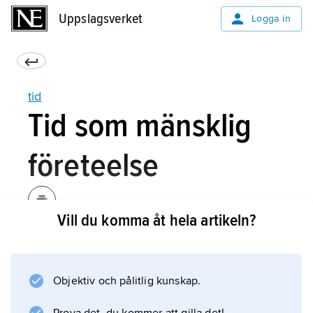
Uppslagsverket
Uppslagsverket
Logga in
tid
Tid som mänsklig
företeelse
Vill du komma åt hela artikeln?
Upplevelsen av tid torde vara en av de mest
gåtfulla formerna av mänsklig erfarenhet. Vi
kan inte klart definiera vad upplevd tid är, och
Objektiv och pålitlig kunskap.
vi är hänvisade till att tala om den i metaforer:
att tiden ”går”, ”rinner”, ”jagar”, att det finns ett