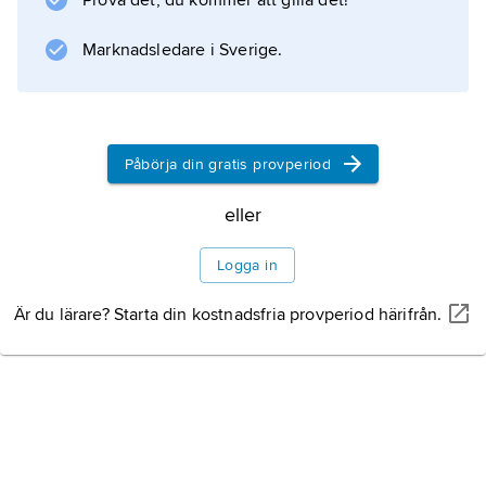
Prova det, du kommer att gilla det!
”tidsflöde” genom vårt medvetande, eller att
Marknadsledare i Sverige.
vi
Information om artikeln
Påbörja din gratis provperiod
eller
Logga in
Är du lärare? Starta din kostnadsfria provperiod härifrån.