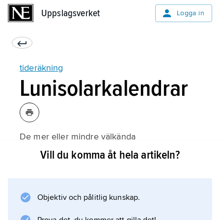
Uppslagsverket
Uppslagsverket
Logga in
tideräkning
Lunisolarkalendrar
De mer eller mindre välkända
lunisolarkalendrarna har ganska stora
Vill du komma åt hela artikeln?
inbördes likheter. Förklaringen till detta är till
viss del att samtliga möter samma problem,
och att man därför oberoende av varandra
Objektiv och pålitlig kunskap.
finner likartade lösningar på dessa. Dessutom
är det uppenbart att ömsesidig påverkan