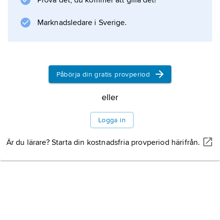
Prova det, du kommer att gilla det!
spelat stor roll.
Marknadsledare i Sverige.
Information om artikeln
Påbörja din gratis provperiod
eller
Logga in
Är du lärare? Starta din kostnadsfria provperiod härifrån.