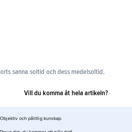
orts sanna soltid och dess medelsoltid.
 på grund av att jordbanan inte är cirkulär och att
Vill du komma åt hela artikeln?
 jordbanans plan (ekvatorsplanet lutar mot
Objektiv och pålitlig kunskap.