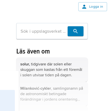
Logga in
Läs även om
solur,
tidgivare där solen eller
skuggan som kastas från ett föremål
i solen utvisar tiden på dagen.
Milanković-cykler
, samlingsnamn på
de astronomiskt betingade
förändringar i jordens orientering
och bana kring solen som föreslagits
orsaka variationer i klimatet över