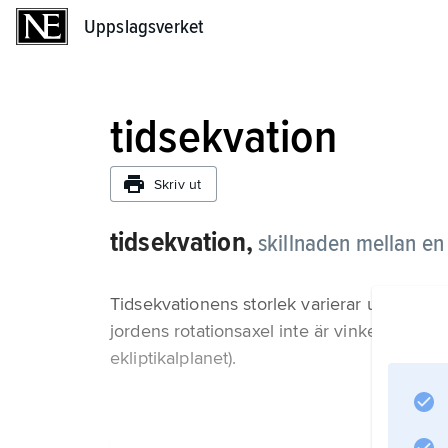
Uppslagsverket
Uppslagsverket
tidsekvation
Skriv ut
tidsekvation,
skillnaden mellan en 
Tidsekvationens storlek varierar under året
jordens rotationsaxel inte är vinkelrät mot
ekliptikalplanet).