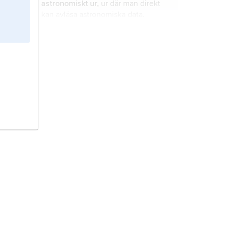
astronomiskt ur,
ur där man direkt
långa tidsskalor.
kan avläsa astronomiska data.
årstid,
en av årets fyra delar (vår,
sommar, höst och vinter), vilka
astronomiskt sett motsvarar var sin
fjärdedel av jordens bana runt solen.
Ryugu
egentligen
(162 173) Ruygu
,
småplanet nr 162 173 som 2018
besöktes av den japanska
rymdsonden Hayabusa2.
Eros,
småplanet nr 433 (ursprunglig
beteckning 1898 DQ), upptäckt 1898.
Didymos
egentligen
(65 803)
Didymos
,
1996 GT
, potentiellt farlig
småplanet som korsar jordbanan.