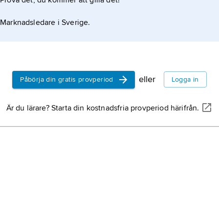
Prova det, du kommer att gilla det!
Marknadsledare i Sverige.
eller
Påbörja din gratis provperiod
Logga in
Är du lärare? Starta din kostnadsfria provperiod härifrån.