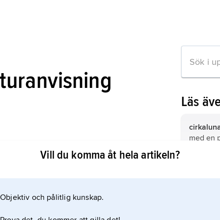
aturanvisning
Läs äv
cirkalun
med en p
he Tides of Earth, Air, and Water
synodisk
Vill du komma åt hela artikeln?
ttning 1958);
fullmåne 
dygn.
månen,
l
jordens e
den över
Objektiv och pålitlig kunskap.
tion om artikeln
himlakro