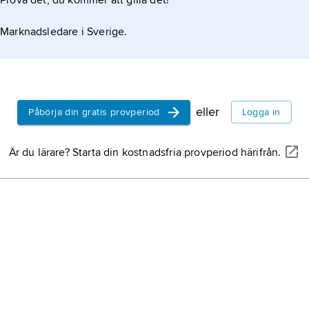
Prova det, du kommer att gilla det!
översvä
utbreder 
Marknadsledare i Sverige.
klimat
, 
elemente
såsom m
standard
eller
Påbörja din gratis provperiod
Logga in
lägsta u
jorden,
l
tredje pl
Är du lärare? Starta din kostnadsfria provperiod härifrån.
från sole
hav,
det
vattenom
kontinen
med värl
atmosfä
vattenfö