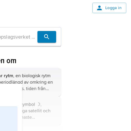
Logga in
en om
ar rytm
, en biologisk rytm
eriodlängd av omkring en
 månad, dvs. tiden från
till fullmåne eller 29,5
atin
Luna
, symbol
☽
,
nda naturliga satellit och
lägset närmaste
ppen av betydande storlek.