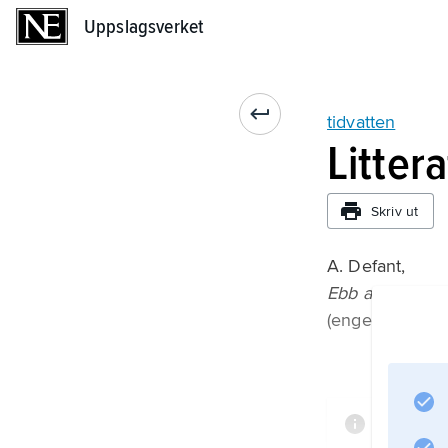
Uppslagsverket
Uppslagsverket
tidvatten
Litter
Skriv ut
A. Defant,
Ebb and Flow: T
(engelsk översä
Informa