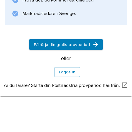
Prova det, du kommer att gilla det!
axeln
Marknadsledare i Sverige.
Information om artikeln
Påbörja din gratis provperiod
eller
Logga in
Är du lärare? Starta din kostnadsfria provperiod härifrån.