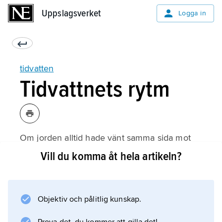
Uppslagsverket
Uppslagsverket
Logga in
tidvatten
Tidvattnets rytm
Om jorden alltid hade vänt samma sida mot
månen så hade jorden antagit en jämviktsform
Vill du komma åt hela artikeln?
liknande en rugbyboll med två vågberg på
0,35 m vid punkterna närmast respektive
längst från månen, och en vågdal på 0,18 m i
Objektiv och pålitlig kunskap.
ett band runt jorden, halvvägs mellan dessa
punkter. Jordens rotation kring den egna