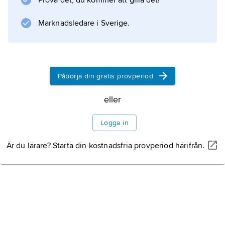
Prova det, du kommer att gilla det!
Marknadsledare i Sverige.
Påbörja din gratis provperiod
eller
Logga in
Är du lärare? Starta din kostnadsfria provperiod härifrån.