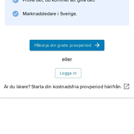
Prova det, du kommer att gilla det!
Marknadsledare i Sverige.
Information om artikeln
Påbörja din gratis provperiod
eller
Logga in
Är du lärare? Starta din kostnadsfria provperiod härifrån.