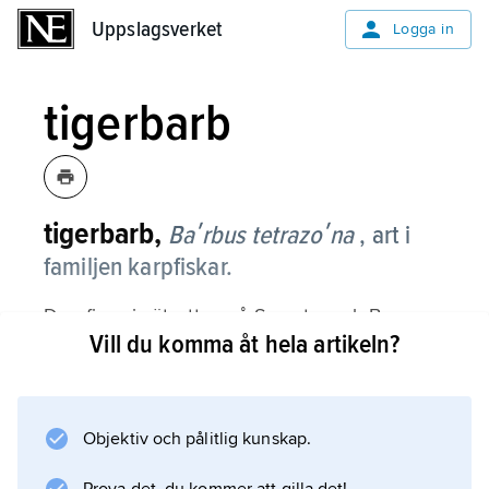
Uppslagsverket
Uppslagsverket
Logga in
tigerbarb
tigerbarb,
Baʹrbus tetrazoʹna
, art i
familjen karpfiskar.
Den finns i sötvatten på Sumatra och Borneo.
Vill du komma åt hela artikeln?
Den är vit–gulaktig med fyra svarta tvärband
och mer eller mindre röda fenor och kan bli
upp till 7 cm lång. Inget är känt om dess
biologi, men den hör till de populäraste
Objektiv och pålitlig kunskap.
akvariefiskarna.