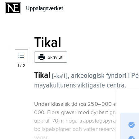
Uppslagsverket
Uppslagsverket
Tikal
Skriv ut
1
/
2
Tikal
,
arkeologisk fyndort i Pé
[-kaʹl]
mayakulturens viktigaste centra.
Under klassisk tid (ca 250–900 e.Kr.) uppgi
000. Flera gravar med dyrbart gravgods ha
upp till 70 m höga trappstegspyramider (te
bollspelsplaner och vattenreservoarer. 
vägar.