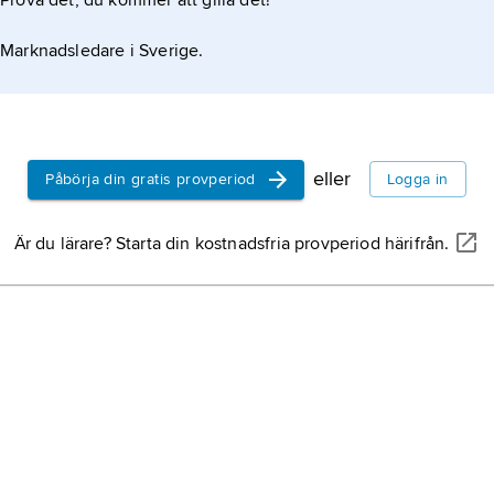
Prova det, du kommer att gilla det!
Marknadsledare i Sverige.
eller
Påbörja din gratis provperiod
Logga in
Är du lärare? Starta din kostnadsfria provperiod härifrån.