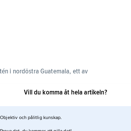
tén i nordöstra Guatemala, ett av
Vill du komma åt hela artikeln?
ck invånarantalet i Tikal med omland till cirka 50
r utgrävts. Bevarade är också lämningar av fem
mpelfundament) samt flera tempel, palats, torg,
Objektiv och pålitlig kunskap.
Byggnadskomplexen var förbundna genom breda