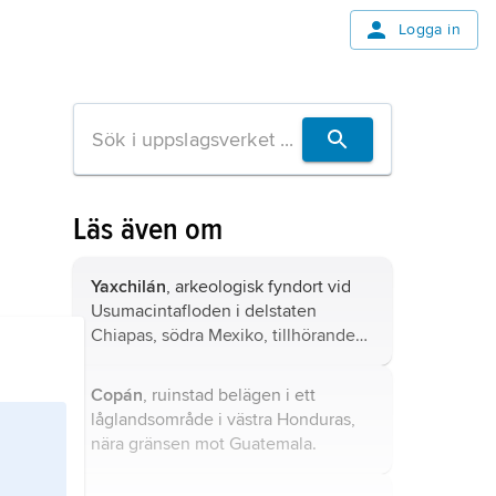
Logga in
Läs även om
Yaxchilán
, arkeologisk fyndort vid
Usumacintafloden i delstaten
Chiapas, södra Mexiko, tillhörande
den förcolumbiska mayakulturen.
Copán
, ruinstad belägen i ett
låglandsområde i västra Honduras,
nära gränsen mot Guatemala.