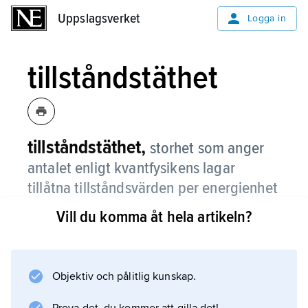
Uppslagsverket
Uppslagsverket
Logga in
tillståndstäthet
tillståndstäthet,
storhet som anger
antalet enligt kvantfysikens lagar
tillåtna tillståndsvärden per energienhet
hos ett fysikaliskt system.
Vill du komma åt hela artikeln?
Exempelvis kan elektronerna i en atom endast
ha vissa bestämda energier, s.k. diskreta
energinivåer, som ligger relativt glest vid låga
Objektiv och pålitlig kunskap.
energier. Ett stycke metall däremot innehåller