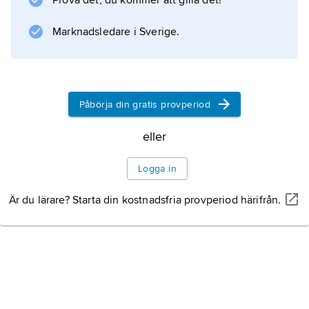
Prova det, du kommer att gilla det!
Information om artikeln
Marknadsledare i Sverige.
Påbörja din gratis provperiod
eller
Logga in
Är du lärare? Starta din kostnadsfria provperiod härifrån.