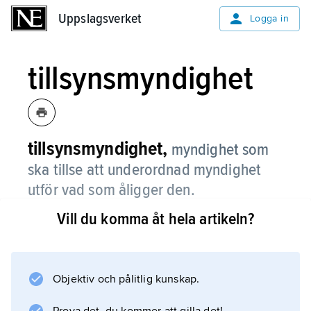
Uppslagsverket
Uppslagsverket
Logga in
tillsynsmyndighet
tillsynsmyndighet,
myndighet som
ska tillse att underordnad myndighet
utför vad som åligger den.
Vill du komma åt hela artikeln?
Vid konkurs är således
Kronofogdemyndigheten tillsynsmyndighet i
förhållande till konkursförvaltaren.
Objektiv och pålitlig kunskap.