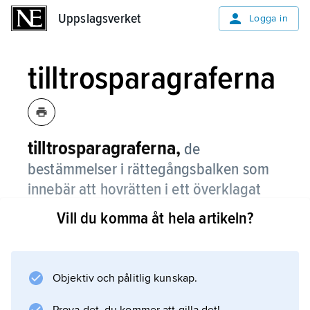
Uppslagsverket
Uppslagsverket
Logga in
tilltrosparagraferna
tilltrosparagraferna,
de
bestämmelser i rättegångsbalken som
innebär att hovrätten i ett överklagat
mål inte får ändra underrättens domslut
Vill du komma åt hela artikeln?
på grund av att man gör en annan
bedömning av muntlig bevisning eller
syn utan att ifrågavarande bevisning tas
Objektiv och pålitlig kunskap.
upp på nytt i hovrätten.