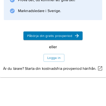
Prova det, du kommer att gilla det!
Marknadsledare i Sverige.
Information om artikeln
Påbörja din gratis provperiod
eller
Logga in
Är du lärare? Starta din kostnadsfria provperiod härifrån.