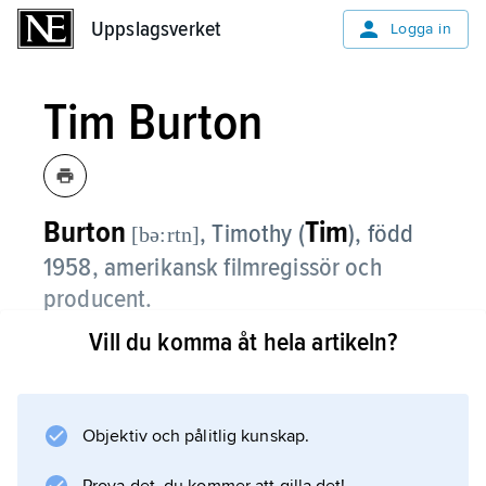
Uppslagsverket
Uppslagsverket
Logga in
Tim Burton
Burton
Tim
, Timothy (
),
född
[bə:rtn]
1958, amerikansk filmregissör och
producent.
Vill du komma åt hela artikeln?
Tim Burton arbetade på 1980-talet som
animatör hos Disney. Han slog igenom som
regissör med
Beetlejuice
Objektiv och pålitlig kunskap.
(1988), varefter han gjort flera kommersiellt