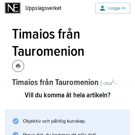
Uppslagsverket
Uppslagsverket
Logga in
Timaios från
Tauromenion
Timaios från Tauromenion
i
[-ma
ʹ-
(grekiska
Tiʹmaios
), hellenistisk
...-mɛʹ-]
Vill du komma åt hela artikeln?
historiker, fördriven från hemstaden
Taormina ca 316 f.Kr. och därefter
verksam i Athen och på resor.
Objektiv och pålitlig kunskap.
T:s centrala verk (minst 38 böcker)