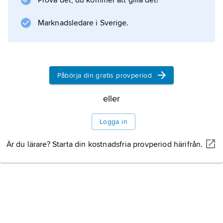
Prova det, du kommer att gilla det!
behandlade grekisk historia från äldsta tid.
Sicilien gavs stort utrymme, och även Roms
Marknadsledare i Sverige.
äldre historia skildrades. Kronologin
baserades på olympiaderna. Innehållet
omfattade även geografi, etnografi och
Påbörja din gratis provperiod
kulturhistoria; en dragning åt det sensationella
var i tidens smak. Verket fick stort inflytande
eller
på hellenistisk historieskrivning men
Logga in
Är du lärare? Starta din kostnadsfria provperiod härifrån.
Information om artikeln