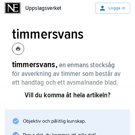
Uppslagsverket
Uppslagsverket
Logga in
timmersvans
timmersvans,
en enmans stocksåg
för avverkning av timmer som består av
ett handtag och ett avsmalnande blad.
Vill du komma åt hela artikeln?
Redskapet infördes på 1890-talet, ersatte
stocksågen för två man och dominerade fram
till motorsågens genombrott på 1950-talet.
Typen är ännu i visst bruk.
Objektiv och pålitlig kunskap.