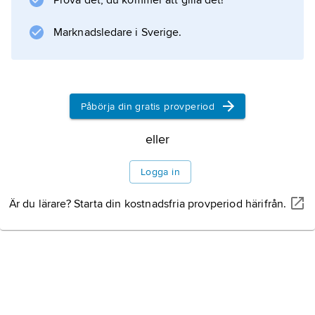
Prova det, du kommer att gilla det!
Marknadsledare i Sverige.
Information om artikeln
Påbörja din gratis provperiod
eller
Logga in
Är du lärare? Starta din kostnadsfria provperiod härifrån.