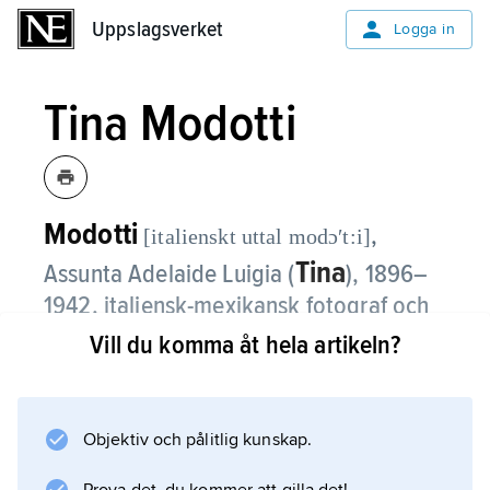
Uppslagsverket
Uppslagsverket
Logga in
Tina Modotti
Modotti
,
[italienskt uttal modɔʹt:i]
Tina
Assunta Adelaide Luigia (
),
1896–
1942, italiensk-mexikansk fotograf och
revolutionär.
Vill du komma åt hela artikeln?
Tina Modotti emigrerade 1913 till USA, där
hon bl.a. gjorde filmroller i Hollywood och
Objektiv och pålitlig kunskap.
lärde fotografi av Edward Weston. I 1920-talets
Mexiko fotograferade hon och var aktiv i