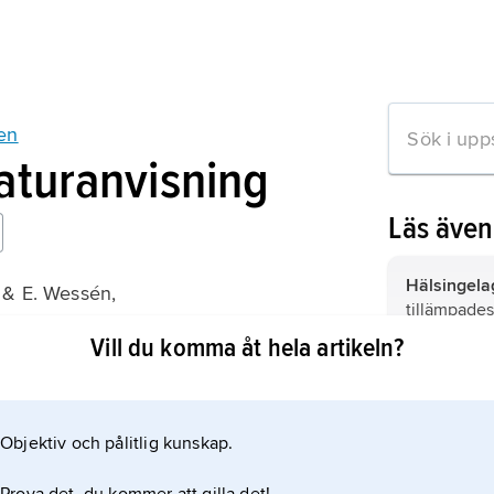
en
raturanvisning
Läs äve
Hälsingela
 & E. Wessén,
tillämpades
skapslagar
undantag f
Vill du komma åt hela artikeln?
Jämtland sa
Finland för
Östgötalag
som före mi
tillämpades
Objektiv och pålitlig kunskap.
mation om artikeln