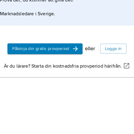
Prova det, du kommer att gilla det!
bjärköarätt
medeltid re
Marknadsledare i Sverige.
de nordisk
handelsplat
Dalalagen,
föreskrifte
handskrift 
eller
Påbörja din gratis provperiod
Logga in
landskapsl
Är du lärare? Starta din kostnadsfria provperiod härifrån.
gällande fö
landslagen
svenska la
1300-talet t
Södermann
tillämpade
mitten av 1