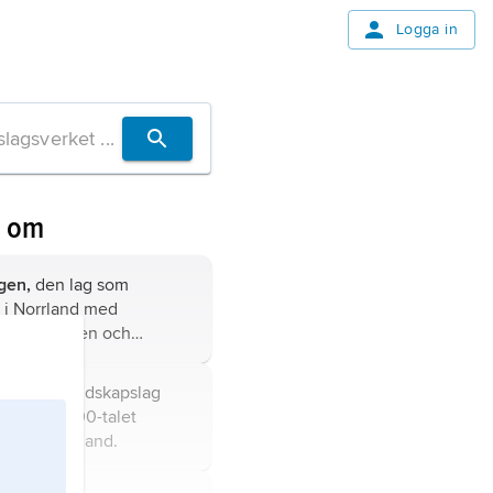
Logga in
n om
gen,
den lag som
 i Norrland med
ör Härjedalen och
mt i vissa delar av
e mitten av 1300-talet.
en,
den landskapslag
tten av 1300-talet
 i Östergötland.