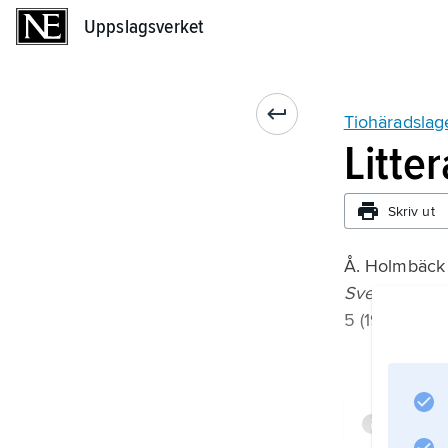
Uppslagsverket
Uppslagsverket
Tiohäradslag
Litte
Skriv ut
Å. Holmbäck
Svenska land
5 (1946).
Infor