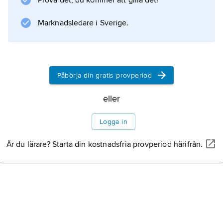
Prova det, du kommer att gilla det!
som identifieras med Vishnu. Efter timslångt
köande kan besökaren för några sekunder
Marknadsledare i Sverige.
komma i åtnjutande av gudens anblick (
Påbörja din gratis provperiod
Information om artikeln
eller
Logga in
Är du lärare? Starta din kostnadsfria provperiod härifrån.