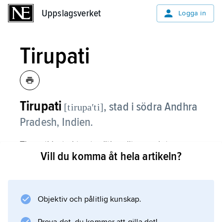
Uppslagsverket
Uppslagsverket
Logga in
Tirupati
Tirupati
,
stad i södra Andhra
[tirupaʹti]
Pradesh, Indien.
Tirupati betraktas traditionellt som det
Vill du komma åt hela artikeln?
tamilska områdets nordligaste utpost. Den
mycket välbesökta vallfartsorten Tirumalai
(’det heliga berget’) ligger i bergen strax
utanför staden. Där finns ett stort
Objektiv och pålitlig kunskap.
tempelkomplex ägnat guden Venkateshvara,