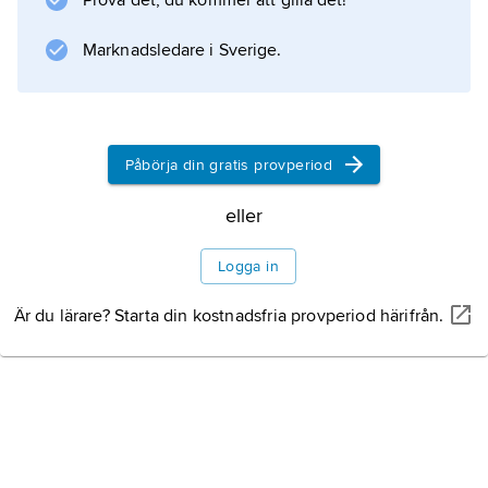
Prova det, du kommer att gilla det!
.
Marknadsledare i Sverige.
Information om artikeln
Påbörja din gratis provperiod
eller
Logga in
Är du lärare? Starta din kostnadsfria provperiod härifrån.