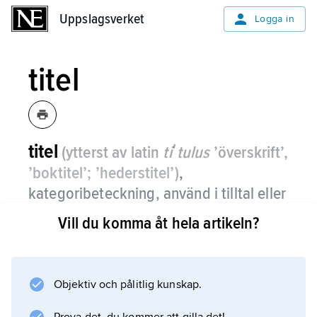
Uppslagsverket
Uppslagsverket
Logga in
titel
titel
(ytterst av latin
tiʹtulus
’överskrift’,
’boktitel’; ’hederstitel’)
,
kategoribeteckning, använd i tilltal eller
omtal jämte eller i stället för namnet, för
Vill du komma åt hela artikeln?
att uttrycka yrke, utbildning, befattning,
rang, grad m.m.
Objektiv och pålitlig kunskap.
Jämför
titelbortläggning