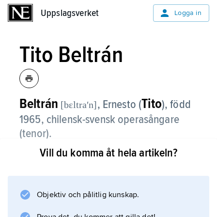
Uppslagsverket
Uppslagsverket
Logga in
Tito Beltrán
Beltrán
Tito
, Ernesto (
),
född
[bɛltraʹn]
1965, chilensk-svensk operasångare
(tenor).
Vill du komma åt hela artikeln?
Tito Beltrán debuterade 1989 i Göteborg som
Rodolphe i ”Bohème” för att 1991 inleda en
internationell karriär i bl.a. Reykjavík, Santiago
(sedan 1992), Toulouse, London, Hamburg
Objektiv och pålitlig kunskap.
och San Francisco.