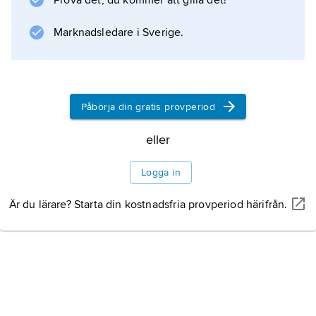
Prova det, du kommer att gilla det!
Marknadsledare i Sverige.
Information om artikeln
Påbörja din gratis provperiod
eller
Logga in
Är du lärare? Starta din kostnadsfria provperiod härifrån.