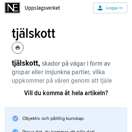
Uppslagsverket
Uppslagsverket
Logga in
tjälskott
tjälskott,
skador på vägar i form av
gropar eller insjunkna partier, vilka
uppkommer på våren genom att tjäle
tinar bort.
Vill du komma åt hela artikeln?
När vägen fryser under vintern ackumuleras
stora mängder vatten som åstadkommer en
tjällyftning
Objektiv och pålitlig kunskap.
av hela vägkroppen. När marken tinar rasar