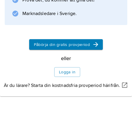
Prova det, du kommer att gilla det!
vägen ihop fläckvis.
Marknadsledare i Sverige.
Information om artikeln
Påbörja din gratis provperiod
eller
Logga in
Är du lärare? Starta din kostnadsfria provperiod härifrån.