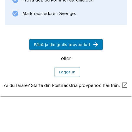
Prova det, du kommer att gilla det!
Långvarig inflammatorisk tarmsjukdom (
ulcerös kolit
Marknadsledare i Sverige.
och
Crohns sjukdom
) ökar också risken. I cirka 20 procent
Påbörja din gratis provperiod
eller
Information om artikeln
Logga in
Är du lärare? Starta din kostnadsfria provperiod härifrån.