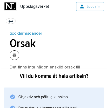
Uppslagsverket
Uppslagsverket
Logga in
tjocktarmscancer
Orsak
Det finns inte någon enskild orsak till
tjocktarmscancer utan flera faktorer spelar
Vill du komma åt hela artikeln?
sannolikt roll för cancerutvecklingen. Faktorer
som anses öka risken är låg fysisk aktivitet,
rökning, övervikt och kostens
Objektiv och pålitlig kunskap.
sammansättning, i synnerhet högt fettintag,
lågt fiberintag och charkuteriprodukter.