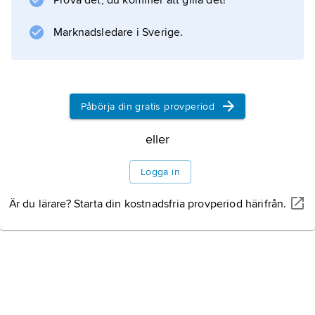
Prova det, du kommer att gilla det!
Marknadsledare i Sverige.
Påbörja din gratis provperiod
eller
Logga in
Är du lärare? Starta din kostnadsfria provperiod härifrån.