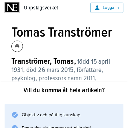
Uppslagsverket
Uppslagsverket
Logga in
Tomas Tranströmer
Tranströmer, Tomas,
född 15 april
1931, död 26 mars 2015, författare,
psykolog, professors namn 2011,
Nobelpristagare i litteratur 2011.
Vill du komma åt hela artikeln?
Tomas Tranströmer tilldelades Nobelpriset ”för
att han i förtätade, genomlysta bilder ger oss
ny tillgång till det verkliga”, enligt Svenska
Objektiv och pålitlig kunskap.
Akademiens prismotivering.