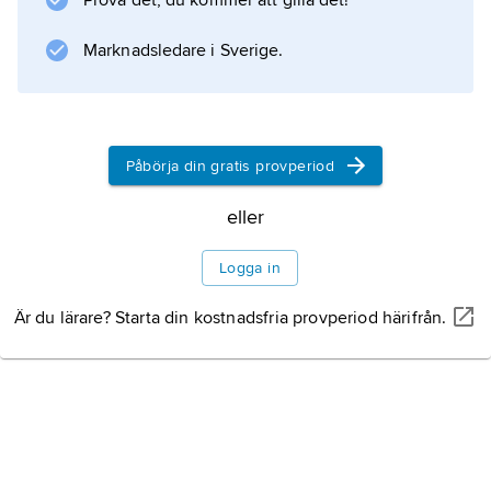
Prova det, du kommer att gilla det!
Litteraturanvisning
Marknadsledare i Sverige.
Information om artikeln
Påbörja din gratis provperiod
eller
Logga in
Är du lärare? Starta din kostnadsfria provperiod härifrån.