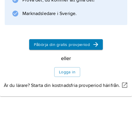
Prova det, du kommer att gilla det!
Australien.
Marknadsledare i Sverige.
Information om artikeln
Påbörja din gratis provperiod
eller
Logga in
Är du lärare? Starta din kostnadsfria provperiod härifrån.