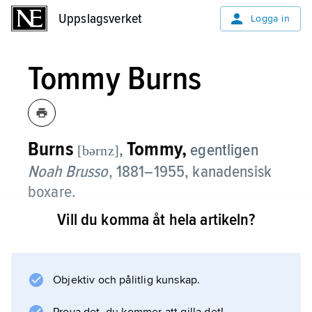
Uppslagsverket
Uppslagsverket
Logga in
Tommy Burns
Burns
Tommy,
,
egentligen
[bərnz]
Noah Brusso
,
1881–1955, kanadensisk
boxare.
Vill du komma åt hela artikeln?
Tommy Burns, som var världsmästare 1906–
08, enade tungviktstiteln efter Jim Jeffries
abdikation men förlorade annandag jul 1908
till den förste svarte mästaren Jack Johnson
Objektiv och pålitlig kunskap.
vid en stort uppmärksammad match i Sydney,