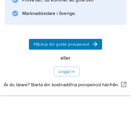
Prova det, du kommer att gilla det!
Marknadsledare i Sverige.
Information om artikeln
Påbörja din gratis provperiod
eller
Logga in
Är du lärare? Starta din kostnadsfria provperiod härifrån.