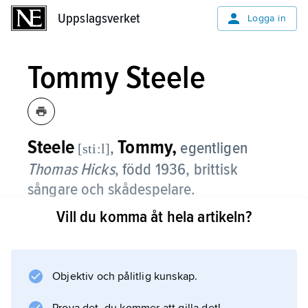
Uppslagsverket
Uppslagsverket
Logga in
Tommy Steele
Steele
Tommy,
,
egentligen
[sti:l]
Thomas Hicks
,
född 1936, brittisk
sångare och skådespelare.
Vill du komma åt hela artikeln?
Tommy Steele slog igenom 1956 och
lanserades som Storbritanniens svar på de
amerikanska rockartisterna. Under slutet av
1950-talet var han mycket populär i Sverige
Objektiv och pålitlig kunskap.
och jämställdes här ofta med Elvis Presley.