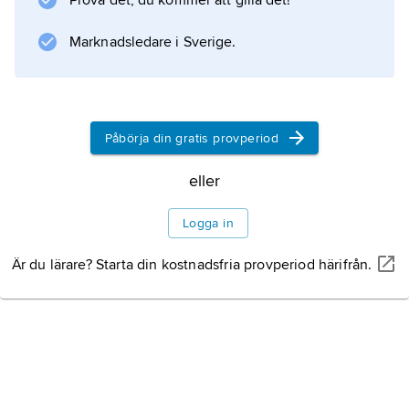
Prova det, du kommer att gilla det!
Marknadsledare i Sverige.
Påbörja din gratis provperiod
eller
Logga in
Är du lärare? Starta din kostnadsfria provperiod härifrån.