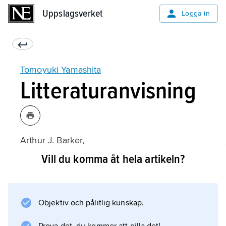
Uppslagsverket
Uppslagsverket
Logga in
Tomoyuki Yamashita
Litteraturanvisning
Arthur J. Barker,
Yamashita
Vill du komma åt hela artikeln?
(eng., 1973);
Objektiv och pålitlig kunskap.
Information om artikeln